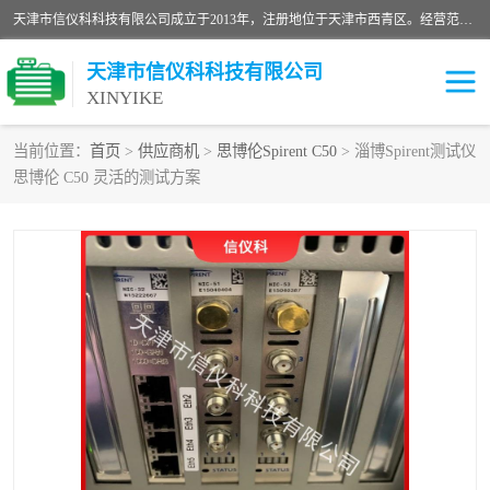
天津市信仪科科技有限公司成立于2013年，注册地位于天津市西青区。经营范围包括计算机软件、电子产品、仪器技术开发、技术转让、技术咨询、技术服务、网络工程、电子监控工程安装等；主要产品有：网络流量测试仪、Ixia XM2、XM12、XGS2、XGS12、400T、1600T、X16网络协议分析仪，Agilent N2X 等等各种型号，欢迎来电咨询。
天津市信仪科科技有限公司
XINYIKE
当前位置：
首页
>
供应商机
>
思博伦Spirent C50
> 淄博Spirent测试仪
思博伦 C50 灵活的测试方案
思博伦Spirent C50
思博伦Spirent C1
思博伦Spirent C100
思博伦Spirent N4U
思博伦Spirent N11U
思博伦Spirent SPT-2U
思博伦600B
思博伦SPT-2000A-HS
思博伦Spirent SPT-3U
思博伦TestCenter
发包仪IXIA XGS2
思博伦Spirent SPT-9000A