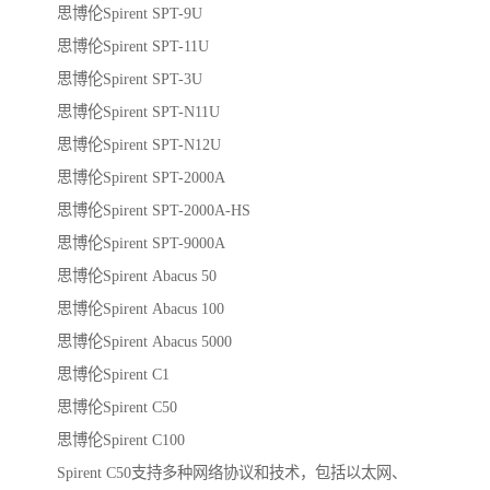
思博伦Spirent SPT-9U
思博伦Spirent SPT-11U
思博伦Spirent SPT-3U
思博伦Spirent SPT-N11U
思博伦Spirent SPT-N12U
思博伦Spirent SPT-2000A
思博伦Spirent SPT-2000A-HS
思博伦Spirent SPT-9000A
思博伦Spirent Abacus 50
思博伦Spirent Abacus 100
思博伦Spirent Abacus 5000
思博伦Spirent C1
思博伦Spirent C50
思博伦Spirent C100
Spirent C50支持多种网络协议和技术，包括以太网、