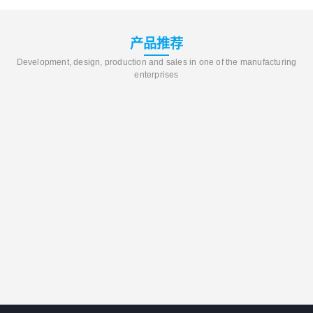
产品推荐
Development, design, production and sales in one of the manufacturing
enterprises