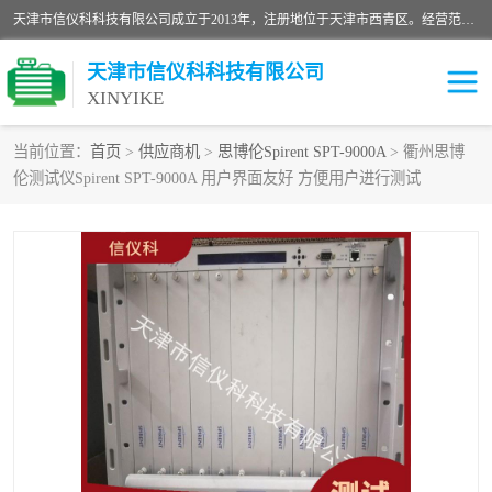
天津市信仪科科技有限公司成立于2013年，注册地位于天津市西青区。经营范围包括计算机软件、电子产品、仪器技术开发、技术转让、技术咨询、技术服务、网络工程、电子监控工程安装等；主要产品有：网络流量测试仪、Ixia XM2、XM12、XGS2、XGS12、400T、1600T、X16网络协议分析仪，Agilent N2X 等等各种型号，欢迎来电咨询。
天津市信仪科科技有限公司
XINYIKE
当前位置：
首页
>
供应商机
>
思博伦Spirent SPT-9000A
> 衢州思博
伦测试仪Spirent SPT-9000A 用户界面友好 方便用户进行测试
思博伦Spirent C50
思博伦Spirent C1
思博伦Spirent C100
思博伦Spirent N4U
思博伦Spirent N11U
思博伦Spirent SPT-2U
思博伦600B
思博伦SPT-2000A-HS
思博伦Spirent SPT-3U
思博伦TestCenter
发包仪IXIA XGS2
思博伦Spirent SPT-9000A