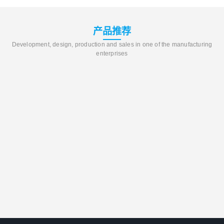
产品推荐
Development, design, production and sales in one of the manufacturing
enterprises