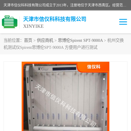
天津市信仪科科技有限公司成立于2013年，注册地位于天津市西青区。经营范围包括计算机软件、电子产品、仪器技术开发、技术转让、技术咨询、技术服务、网络工程、电子监控工程安装等；主要产品有：网络流量测试仪、Ixia XM2、XM12、XGS2、XGS12、400T、1600T、X16网络协议分析仪，Agilent N2X 等等各种型号，欢迎来电咨询。
天津市信仪科科技有限公司
XINYIKE
当前位置：
首页
>
供应商机
>
思博伦Spirent SPT-9000A
> 杭州交换
机测试仪Spirent思博伦SPT-9000A 方便用户进行测试
思博伦Spirent C50
思博伦Spirent C1
思博伦Spirent C100
思博伦Spirent N4U
思博伦Spirent N11U
思博伦Spirent SPT-2U
思博伦600B
思博伦SPT-2000A-HS
思博伦Spirent SPT-3U
思博伦TestCenter
发包仪IXIA XGS2
思博伦Spirent SPT-9000A