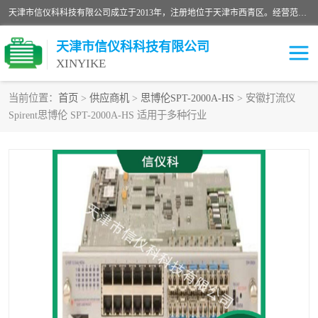
天津市信仪科科技有限公司成立于2013年，注册地位于天津市西青区。经营范围包括计算机软件、电子产品、仪器技术开发、技术转让、技术咨询、技术服务、网络工程、电子监控工程安装等；主要产品有：网络流量测试仪、Ixia XM2、XM12、XGS2、XGS12、400T、1600T、X16网络协议分析仪，Agilent N2X 等等各种型号，欢迎来电咨询。
天津市信仪科科技有限公司
XINYIKE
当前位置：
首页
>
供应商机
>
思博伦SPT-2000A-HS
> 安徽打流仪
Spirent思博伦 SPT-2000A-HS 适用于多种行业
思博伦Spirent C50
思博伦Spirent C1
思博伦Spirent C100
思博伦Spirent N4U
思博伦Spirent N11U
思博伦Spirent SPT-2U
思博伦600B
思博伦SPT-2000A-HS
思博伦Spirent SPT-3U
思博伦TestCenter
发包仪IXIA XGS2
思博伦Spirent SPT-9000A