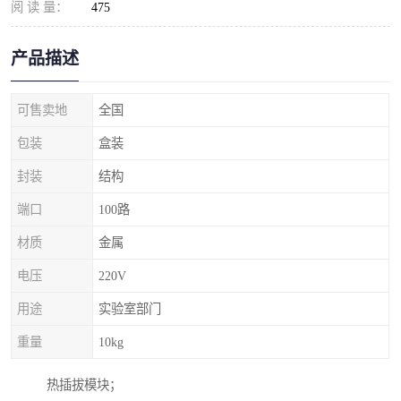
阅 读 量：
475
产品描述
可售卖地
全国
包装
盒装
封装
结构
端口
100路
材质
金属
电压
220V
用途
实验室部门
重量
10kg
热插拔模块；