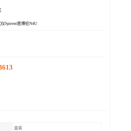
区
仪Spirent思博伦N4U
3613
盒装