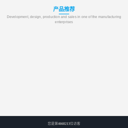
产品推荐
Development, design, production and sales in one of the manufacturing
enterprises
您是第
4668213
位访客