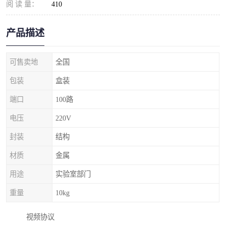
阅 读 量：
410
产品描述
可售卖地
全国
包装
盒装
端口
100路
电压
220V
封装
结构
材质
金属
用途
实验室部门
重量
10kg
视频协议