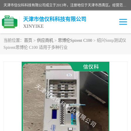
天津市信仪科科技有限公司成立于2013年，注册地位于天津市西青区。经营范围包括计算机软件、电子产品、仪器技术开发、技术转让、技术咨询、技术服务、网络工程、电子监控工程安装等；主要产品有：网络流量测试仪、Ixia XM2、XM12、XGS2、XGS12、400T、1600T、X16网络协议分析仪，Agilent N2X 等等各种型号，欢迎来电咨询。
天津市信仪科科技有限公司
XINYIKE
当前位置：
首页
>
供应商机
>
思博伦Spirent C100
> 绍兴Smtp测试仪
Spirent思博伦 C100 适用于多种行业
思博伦Spirent C50
思博伦Spirent C1
思博伦Spirent C100
思博伦Spirent N4U
思博伦Spirent N11U
思博伦Spirent SPT-2U
思博伦600B
思博伦SPT-2000A-HS
思博伦Spirent SPT-3U
思博伦TestCenter
发包仪IXIA XGS2
思博伦Spirent SPT-9000A