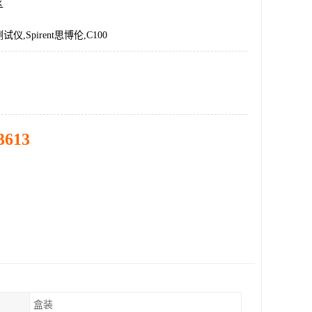
区
,Spirent思博伦,C100
3613
盒装