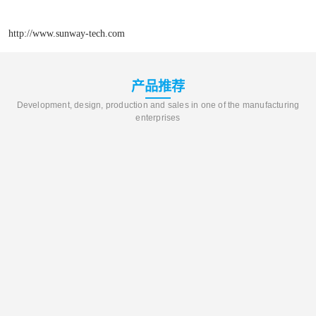
http://www.sunway-tech.com
产品推荐
Development, design, production and sales in one of the manufacturing
enterprises