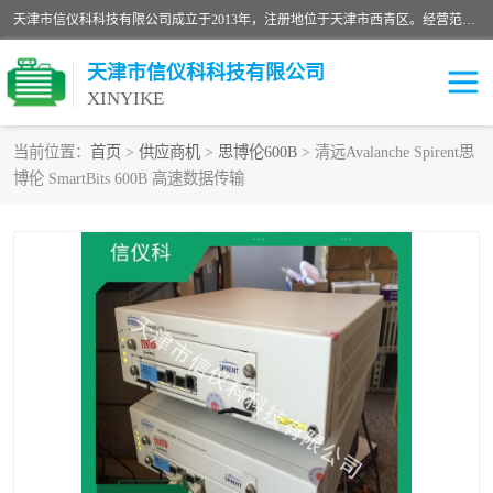
天津市信仪科科技有限公司成立于2013年，注册地位于天津市西青区。经营范围包括计算机软件、电子产品、仪器技术开发、技术转让、技术咨询、技术服务、网络工程、电子监控工程安装等；主要产品有：网络流量测试仪、Ixia XM2、XM12、XGS2、XGS12、400T、1600T、X16网络协议分析仪，Agilent N2X 等等各种型号，欢迎来电咨询。
天津市信仪科科技有限公司
XINYIKE
当前位置：
首页
>
供应商机
>
思博伦600B
> 清远Avalanche Spirent思
博伦 SmartBits 600B 高速数据传输
思博伦Spirent C50
思博伦Spirent C1
思博伦Spirent C100
思博伦Spirent N4U
思博伦Spirent N11U
思博伦Spirent SPT-2U
思博伦600B
思博伦SPT-2000A-HS
思博伦Spirent SPT-3U
思博伦TestCenter
发包仪IXIA XGS2
思博伦Spirent SPT-9000A