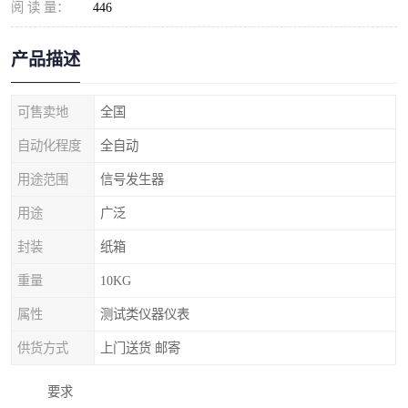
阅 读 量：
446
产品描述
可售卖地
全国
自动化程度
全自动
用途范围
信号发生器
用途
广泛
封装
纸箱
重量
10KG
属性
测试类仪器仪表
供货方式
上门送货 邮寄
要求