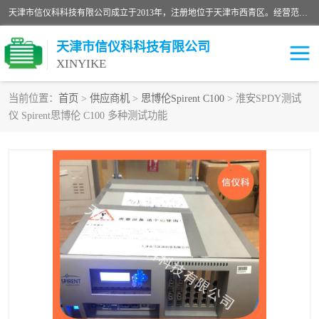
天津市信仪科科技有限公司成立于2013年，注册地位于天津市西青区。经营范围包括计算机软件、电子产品、仪器技术开发、技术转让、技术咨询、技术服务、网络工程、电子监控工程安装等；主要产品有：网络流量测试仪、Ixia XM2、XM12、XGS2、XGS12、400T、1600T、X16网络协议分析仪，Agilent N2X 等等各种型号，欢迎来电咨询。
天津市信仪科科技有限公司
XINYIKE
当前位置：
首页
>
供应商机
>
思博伦Spirent C100
> 淮安SPDY测试
仪 Spirent思博伦 C100 多种测试功能
思博伦Spirent C50
思博伦Spirent C1
思博伦Spirent C100
思博伦Spirent N4U
思博伦Spirent N11U
思博伦Spirent SPT-2U
思博伦600B
思博伦SPT-2000A-HS
思博伦Spirent SPT-3U
思博伦TestCenter
发包仪IXIA XGS2
思博伦Spirent SPT-9000A