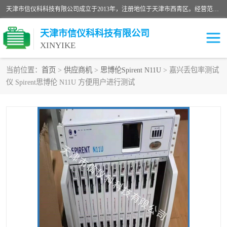
天津市信仪科科技有限公司成立于2013年，注册地位于天津市西青区。经营范围包括计算机软件、电子产品、仪器技术开发、技术转让、技术咨询、技术服务、网络工程、电子监控工程安装等；主要产品有：网络流量测试仪、Ixia XM2、XM12、XGS2、XGS12、400T、1600T、X16网络协议分析仪，Agilent N2X 等等各种型号，欢迎来电咨询。
天津市信仪科科技有限公司
XINYIKE
当前位置：
首页
>
供应商机
>
思博伦Spirent N11U
> 嘉兴丢包率测试
仪 Spirent思博伦 N11U 方便用户进行测试
思博伦Spirent C50
思博伦Spirent C1
思博伦Spirent C100
思博伦Spirent N4U
思博伦Spirent N11U
思博伦Spirent SPT-2U
思博伦600B
思博伦SPT-2000A-HS
思博伦Spirent SPT-3U
思博伦TestCenter
发包仪IXIA XGS2
思博伦Spirent SPT-9000A