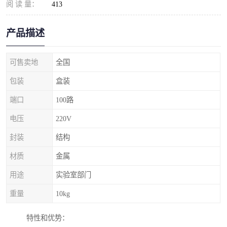
阅 读 量：
413
产品描述
可售卖地
全国
包装
盒装
端口
100路
电压
220V
封装
结构
材质
金属
用途
实验室部门
重量
10kg
特性和优势：