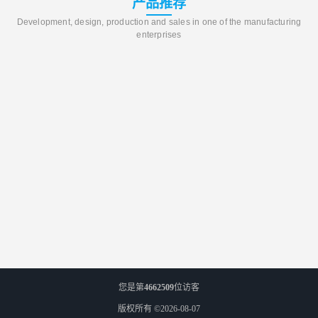
产品推荐
Development, design, production and sales in one of the manufacturing
enterprises
您是第
4662509
位访客
版权所有 ©2026-08-07