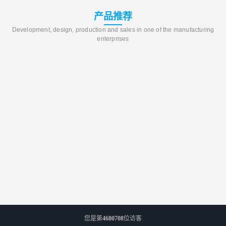
产品推荐
Development, design, production and sales in one of the manufacturing
enterprises
您是第
4680708
位访客