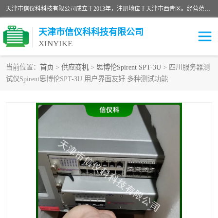
天津市信仪科科技有限公司成立于2013年，注册地位于天津市西青区。经营范围包括计算机软件、电子产品、仪器技术开发、技术转让、技术咨询、技术服务、网络工程、电子监控工程安装等；主要产品有：网络流量测试仪、Ixia XM2、XM12、XGS2、XGS12、400T、1600T、X16网络协议分析仪，Agilent N2X 等等各种型号，欢迎来电咨询。
天津市信仪科科技有限公司
XINYIKE
当前位置：
首页
>
供应商机
>
思博伦Spirent SPT-3U
> 四川服务器测
试仪Spirent思博伦SPT-3U 用户界面友好 多种测试功能
思博伦Spirent C50
思博伦Spirent C1
思博伦Spirent C100
思博伦Spirent N4U
思博伦Spirent N11U
思博伦Spirent SPT-2U
思博伦600B
思博伦SPT-2000A-HS
思博伦Spirent SPT-3U
思博伦TestCenter
发包仪IXIA XGS2
思博伦Spirent SPT-9000A