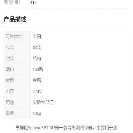
阅 读 量：
417
产品描述
可售卖地
全国
包装
盒装
封装
结构
端口
100路
材质
金属
电压
220V
用途
实验室部门
重量
10kg
思博伦Spirent SPT-3U是一款网络测试仪器，主要用于测