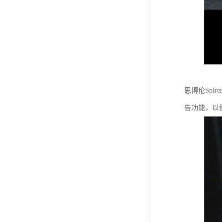
思博伦Spi
告功能，以