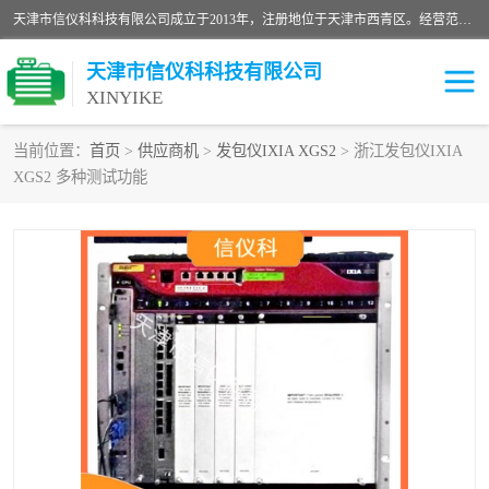
天津市信仪科科技有限公司成立于2013年，注册地位于天津市西青区。经营范围包括计算机软件、电子产品、仪器技术开发、技术转让、技术咨询、技术服务、网络工程、电子监控工程安装等；主要产品有：网络流量测试仪、Ixia XM2、XM12、XGS2、XGS12、400T、1600T、X16网络协议分析仪，Agilent N2X 等等各种型号，欢迎来电咨询。
天津市信仪科科技有限公司
XINYIKE
当前位置：
首页
>
供应商机
>
发包仪IXIA XGS2
> 浙江发包仪IXIA
XGS2 多种测试功能
思博伦Spirent C50
思博伦Spirent C1
思博伦Spirent C100
思博伦Spirent N4U
思博伦Spirent N11U
思博伦Spirent SPT-2U
思博伦600B
思博伦SPT-2000A-HS
思博伦Spirent SPT-3U
思博伦TestCenter
发包仪IXIA XGS2
思博伦Spirent SPT-9000A