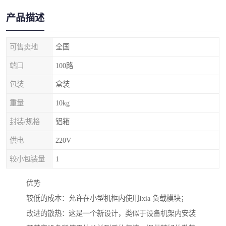
产品描述
可售卖地
全国
端口
100路
包装
盒装
重量
10kg
封装/规格
铝箱
供电
220V
较小包装量
1
优势
较低的成本：允许在小型机框内使用Ixia 负载模块；
改进的散热：这是一个新设计，类似于设备机架内安装