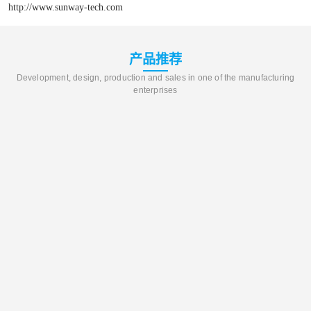
http://www.sunway-tech.com
产品推荐
Development, design, production and sales in one of the manufacturing
enterprises