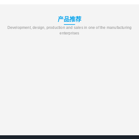
产品推荐
Development, design, production and sales in one of the manufacturing
enterprises