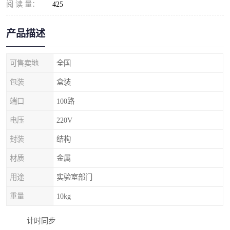
阅 读 量：
425
产品描述
可售卖地
全国
包装
盒装
端口
100路
电压
220V
封装
结构
材质
金属
用途
实验室部门
重量
10kg
计时同步