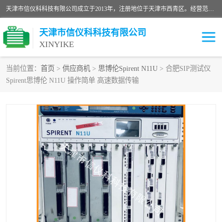
天津市信仪科科技有限公司成立于2013年，注册地位于天津市西青区。经营范围包括计算机软件、电子产品、仪器技术开发、技术转让、技术咨询、技术服务、网络工程、电子监控工程安装等；主要产品有：网络流量测试仪、Ixia XM2、XM12、XGS2、XGS12、400T、1600T、X16网络协议分析仪，Agilent N2X 等等各种型号，欢迎来电咨询。
天津市信仪科科技有限公司
XINYIKE
当前位置：
首页
>
供应商机
>
思博伦Spirent N11U
> 合肥SIP测试仪
Spirent思博伦 N11U 操作简单 高速数据传输
思博伦Spirent C50
思博伦Spirent C1
思博伦Spirent C100
思博伦Spirent N4U
思博伦Spirent N11U
思博伦Spirent SPT-2U
思博伦600B
思博伦SPT-2000A-HS
思博伦Spirent SPT-3U
思博伦TestCenter
发包仪IXIA XGS2
思博伦Spirent SPT-9000A