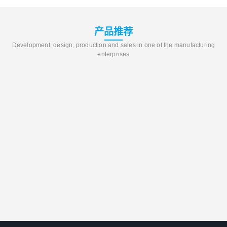
产品推荐
Development, design, production and sales in one of the manufacturing
enterprises