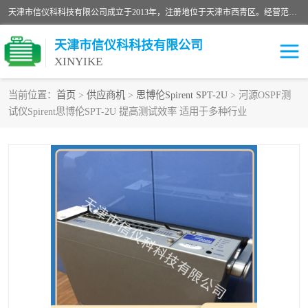
天津市信仪科科技有限公司成立于2013年，注册地位于天津市西青区。经营范围包括计算机软件、电子产品、仪器技术开发、技术转让、技术咨询、技术服务、网络工程、电子监控工程安装等；主要产品有：网络流量测试仪、Ixia XM2、XM12、XGS2、XGS12、400T、1600T、X16网络协议分析仪，Agilent N2X 等等各种型号，欢迎来电咨询。
天津市信仪科科技有限公司
XINYIKE
当前位置：
首页
>
供应商机
>
思博伦Spirent SPT-2U
> 河源OSPF测
试仪Spirent思博伦SPT-2U 提高测试效率 适用于多种行业
思博伦Spirent C50
思博伦Spirent C1
思博伦Spirent C100
思博伦Spirent N4U
思博伦Spirent N11U
思博伦Spirent SPT-2U
思博伦600B
思博伦SPT-2000A-HS
思博伦Spirent SPT-3U
思博伦TestCenter
发包仪IXIA XGS2
思博伦Spirent SPT-9000A