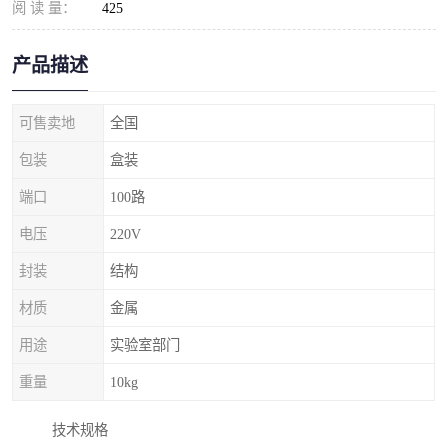
阅 读 量：
425
产品描述
可售卖地
全国
包装
盒装
端口
100路
电压
220V
封装
结构
材质
金属
用途
实验室部门
重量
10kg
技术规格