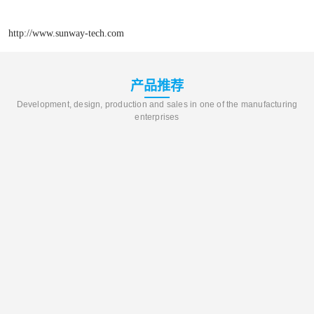
http://www.sunway-tech.com
产品推荐
Development, design, production and sales in one of the manufacturing
enterprises