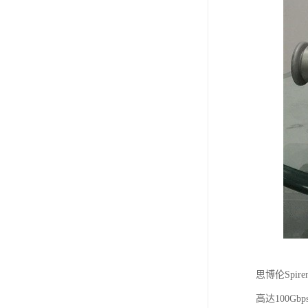
思博伦Spir
高达100