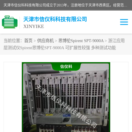
天津市信仪科科技有限公司成立于2013年，注册地位于天津市西青区。经营范围包括计算机软件、电子产品、仪器技术开发、技术转让、技术咨询、技术服务、网络工程、电子监控工程安装等；主要产品有：网络流量测试仪、Ixia XM2、XM12、XGS2、XGS12、400T、1600T、X16网络协议分析仪，Agilent N2X 等等各种型号，欢迎来电咨询。
天津市信仪科科技有限公司
XINYIKE
当前位置：
首页
>
供应商机
>
思博伦Spirent SPT-9000A
> 浙江应用
层测试仪Spirent思博伦SPT-9000A 可扩展性较强 多种测试功能
思博伦Spirent C50
思博伦Spirent C1
思博伦Spirent C100
思博伦Spirent N4U
思博伦Spirent N11U
思博伦Spirent SPT-2U
思博伦600B
思博伦SPT-2000A-HS
思博伦Spirent SPT-3U
思博伦TestCenter
发包仪IXIA XGS2
思博伦Spirent SPT-9000A