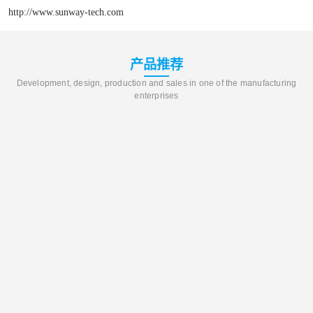
http://www.sunway-tech.com
产品推荐
Development, design, production and sales in one of the manufacturing
enterprises