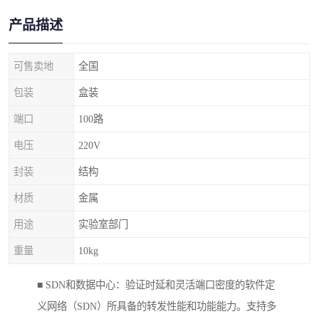
产品描述
可售卖地
全国
包装
盒装
端口
100路
电压
220V
封装
结构
材质
金属
用途
实验室部门
重量
10kg
■ SDN和数据中心：验证时延和灵活端口密度的软件定
义网络（SDN）所具备的转发性能和功能能力。支持多