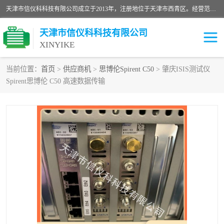
天津市信仪科科技有限公司成立于2013年，注册地位于天津市西青区。经营范围包括计算机软件、电子产品、仪器技术开发、技术转让、技术咨询、技术服务、网络工程、电子监控工程安装等；主要产品有：网络流量测试仪、Ixia XM2、XM12、XGS2、XGS12、400T、1600T、X16网络协议分析仪，Agilent N2X 等等各种型号，欢迎来电咨询。
天津市信仪科科技有限公司
XINYIKE
当前位置：
首页
>
供应商机
>
思博伦Spirent C50
> 肇庆ISIS测试仪
Spirent思博伦 C50 高速数据传输
思博伦Spirent C50
思博伦Spirent C1
思博伦Spirent C100
思博伦Spirent N4U
思博伦Spirent N11U
思博伦Spirent SPT-2U
思博伦600B
思博伦SPT-2000A-HS
思博伦Spirent SPT-3U
思博伦TestCenter
发包仪IXIA XGS2
思博伦Spirent SPT-9000A