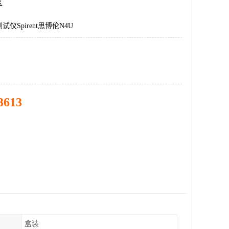
区
仪Spirent思博伦N4U
3613
盒装