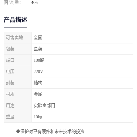
阅 读 量：
406
产品描述
可售卖地
全国
包装
盒装
端口
100路
电压
220V
封装
结构
材质
金属
用途
实验室部门
重量
10kg
◆保护对已有硬件和未来技术的投资