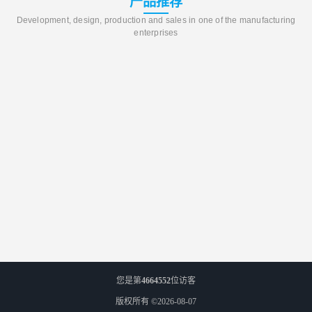
产品推荐
Development, design, production and sales in one of the manufacturing
enterprises
您是第
4664552
位访客
版权所有 ©2026-08-07