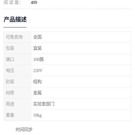
阅 读 量：
409
产品描述
可售卖地
全国
包装
盒装
端口
100路
电压
220V
封装
结构
材质
金属
用途
实验室部门
重量
10kg
时间同步