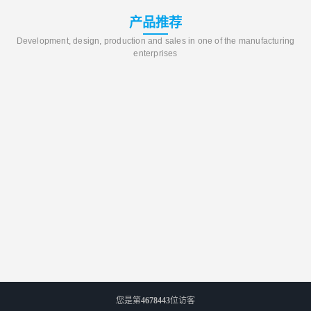
产品推荐
Development, design, production and sales in one of the manufacturing
enterprises
您是第
4678443
位访客