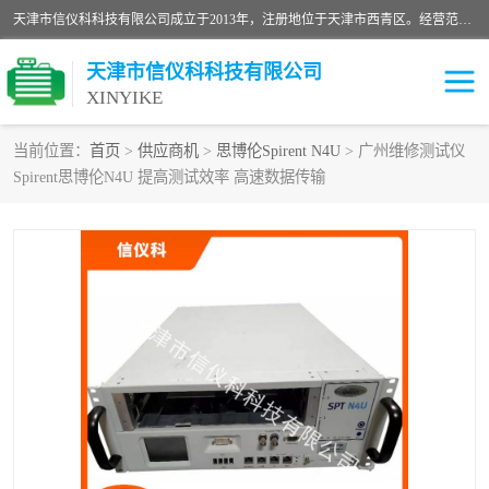
天津市信仪科科技有限公司成立于2013年，注册地位于天津市西青区。经营范围包括计算机软件、电子产品、仪器技术开发、技术转让、技术咨询、技术服务、网络工程、电子监控工程安装等；主要产品有：网络流量测试仪、Ixia XM2、XM12、XGS2、XGS12、400T、1600T、X16网络协议分析仪，Agilent N2X 等等各种型号，欢迎来电咨询。
天津市信仪科科技有限公司
XINYIKE
当前位置：
首页
>
供应商机
>
思博伦Spirent N4U
> 广州维修测试仪
Spirent思博伦N4U 提高测试效率 高速数据传输
思博伦Spirent C50
思博伦Spirent C1
思博伦Spirent C100
思博伦Spirent N4U
思博伦Spirent N11U
思博伦Spirent SPT-2U
思博伦600B
思博伦SPT-2000A-HS
思博伦Spirent SPT-3U
思博伦TestCenter
发包仪IXIA XGS2
思博伦Spirent SPT-9000A