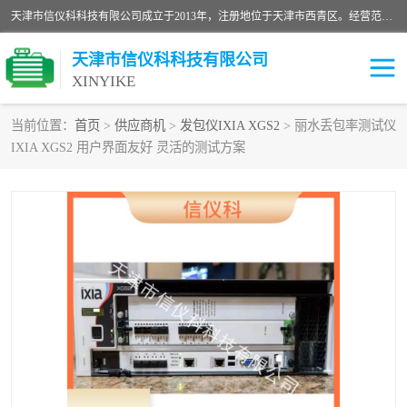
天津市信仪科科技有限公司成立于2013年，注册地位于天津市西青区。经营范围包括计算机软件、电子产品、仪器技术开发、技术转让、技术咨询、技术服务、网络工程、电子监控工程安装等；主要产品有：网络流量测试仪、Ixia XM2、XM12、XGS2、XGS12、400T、1600T、X16网络协议分析仪，Agilent N2X 等等各种型号，欢迎来电咨询。
天津市信仪科科技有限公司
XINYIKE
当前位置：
首页
>
供应商机
>
发包仪IXIA XGS2
> 丽水丢包率测试仪
IXIA XGS2 用户界面友好 灵活的测试方案
思博伦Spirent C50
思博伦Spirent C1
思博伦Spirent C100
思博伦Spirent N4U
思博伦Spirent N11U
思博伦Spirent SPT-2U
思博伦600B
思博伦SPT-2000A-HS
思博伦Spirent SPT-3U
思博伦TestCenter
发包仪IXIA XGS2
思博伦Spirent SPT-9000A