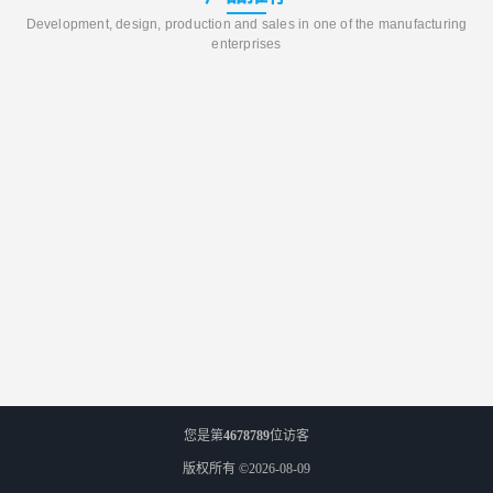
Development, design, production and sales in one of the manufacturing
enterprises
您是第
4678789
位访客
版权所有 ©2026-08-09