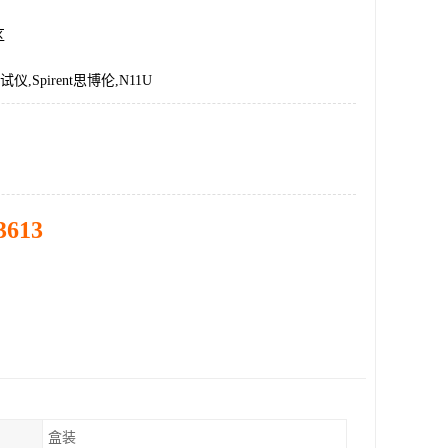
区
仪,Spirent思博伦,N11U
3613
盒装