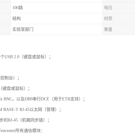
100路
电压
结构
材质
实验室部门
重量
个USB 2.0（键盘或鼠标）；
；
频（控制台）；
.0（键盘或鼠标）；
MHz BNC，以及DB9串行DCE（用于ETR支持）；
000M BASE-T RJ-45以太网（管理）；
步的RJ-45（机箱同步链）；
stcenter所有通信模块：