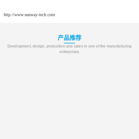
http://www.sunway-tech.com
产品推荐
Development, design, production and sales in one of the manufacturing
enterprises