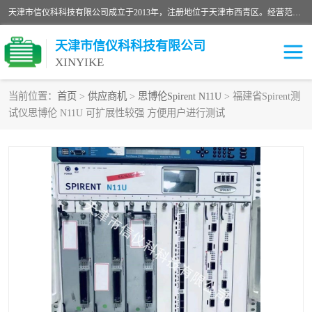
天津市信仪科科技有限公司成立于2013年，注册地位于天津市西青区。经营范围包括计算机软件、电子产品、仪器技术开发、技术转让、技术咨询、技术服务、网络工程、电子监控工程安装等；主要产品有：网络流量测试仪、Ixia XM2、XM12、XGS2、XGS12、400T、1600T、X16网络协议分析仪，Agilent N2X 等等各种型号，欢迎来电咨询。
天津市信仪科科技有限公司
XINYIKE
当前位置：
首页
>
供应商机
>
思博伦Spirent N11U
> 福建省Spirent测
试仪思博伦 N11U 可扩展性较强 方便用户进行测试
思博伦Spirent C50
思博伦Spirent C1
思博伦Spirent C100
思博伦Spirent N4U
思博伦Spirent N11U
思博伦Spirent SPT-2U
思博伦600B
思博伦SPT-2000A-HS
思博伦Spirent SPT-3U
思博伦TestCenter
发包仪IXIA XGS2
思博伦Spirent SPT-9000A