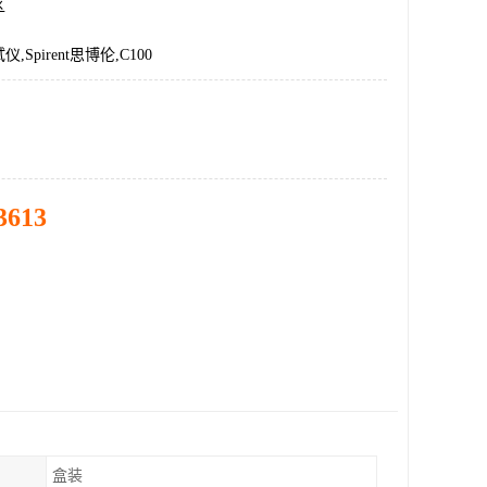
区
Spirent思博伦,C100
3613
盒装