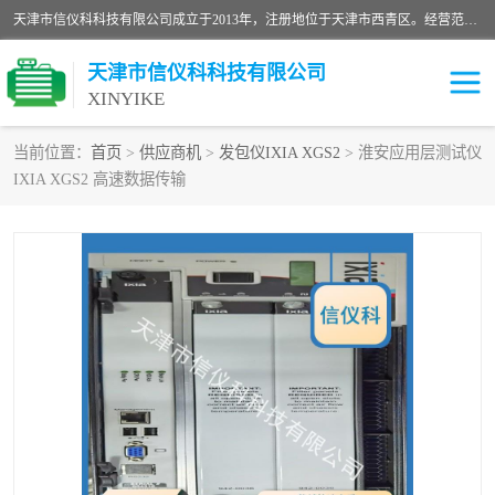
天津市信仪科科技有限公司成立于2013年，注册地位于天津市西青区。经营范围包括计算机软件、电子产品、仪器技术开发、技术转让、技术咨询、技术服务、网络工程、电子监控工程安装等；主要产品有：网络流量测试仪、Ixia XM2、XM12、XGS2、XGS12、400T、1600T、X16网络协议分析仪，Agilent N2X 等等各种型号，欢迎来电咨询。
天津市信仪科科技有限公司
XINYIKE
当前位置：
首页
>
供应商机
>
发包仪IXIA XGS2
> 淮安应用层测试仪
IXIA XGS2 高速数据传输
思博伦Spirent C50
思博伦Spirent C1
思博伦Spirent C100
思博伦Spirent N4U
思博伦Spirent N11U
思博伦Spirent SPT-2U
思博伦600B
思博伦SPT-2000A-HS
思博伦Spirent SPT-3U
思博伦TestCenter
发包仪IXIA XGS2
思博伦Spirent SPT-9000A