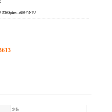
区
仪Spirent思博伦N4U
3613
盒装