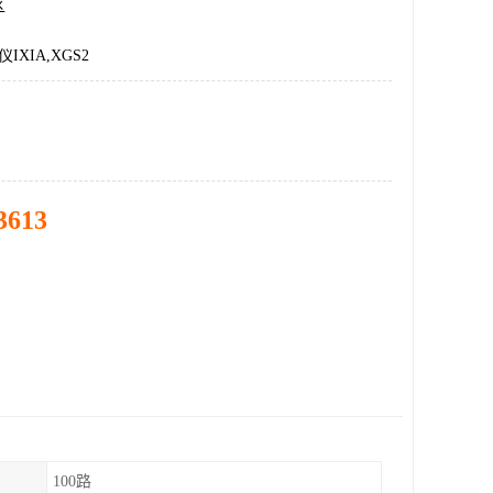
区
IXIA,XGS2
3613
100路