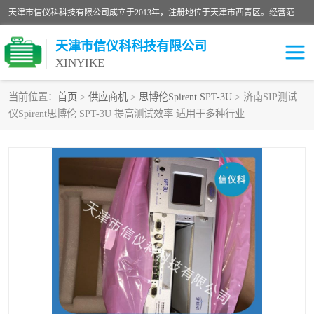
天津市信仪科科技有限公司成立于2013年，注册地位于天津市西青区。经营范围包括计算机软件、电子产品、仪器技术开发、技术转让、技术咨询、技术服务、网络工程、电子监控工程安装等；主要产品有：网络流量测试仪、Ixia XM2、XM12、XGS2、XGS12、400T、1600T、X16网络协议分析仪，Agilent N2X 等等各种型号，欢迎来电咨询。
天津市信仪科科技有限公司
XINYIKE
当前位置：
首页
>
供应商机
>
思博伦Spirent SPT-3U
> 济南SIP测试
仪Spirent思博伦 SPT-3U 提高测试效率 适用于多种行业
思博伦Spirent C50
思博伦Spirent C1
思博伦Spirent C100
思博伦Spirent N4U
思博伦Spirent N11U
思博伦Spirent SPT-2U
思博伦600B
思博伦SPT-2000A-HS
思博伦Spirent SPT-3U
思博伦TestCenter
发包仪IXIA XGS2
思博伦Spirent SPT-9000A