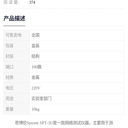
阅 读 量：
374
产品描述
可售卖地
全国
包装
盒装
封装
结构
端口
100路
材质
金属
电压
220V
用途
实验室部门
重量
10kg
思博伦Spirent SPT-3U是一款网络测试仪器，主要用于测