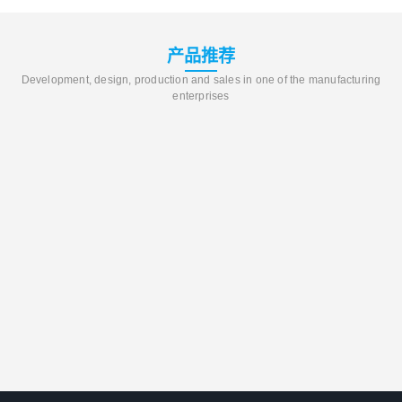
产品推荐
Development, design, production and sales in one of the manufacturing
enterprises