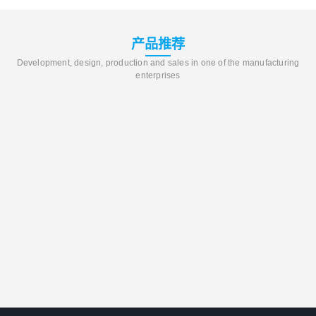
产品推荐
Development, design, production and sales in one of the manufacturing
enterprises