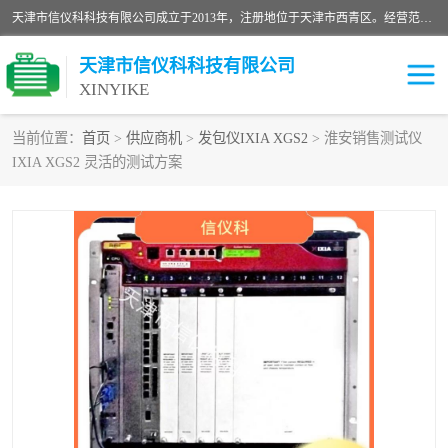
天津市信仪科科技有限公司成立于2013年，注册地位于天津市西青区。经营范围包括计算机软件、电子产品、仪器技术开发、技术转让、技术咨询、技术服务、网络工程、电子监控工程安装等；主要产品有：网络流量测试仪、Ixia XM2、XM12、XGS2、XGS12、400T、1600T、X16网络协议分析仪，Agilent N2X 等等各种型号，欢迎来电咨询。
天津市信仪科科技有限公司
XINYIKE
当前位置：
首页
>
供应商机
>
发包仪IXIA XGS2
> 淮安销售测试仪
IXIA XGS2 灵活的测试方案
思博伦Spirent C50
思博伦Spirent C1
思博伦Spirent C100
思博伦Spirent N4U
思博伦Spirent N11U
思博伦Spirent SPT-2U
思博伦600B
思博伦SPT-2000A-HS
思博伦Spirent SPT-3U
思博伦TestCenter
发包仪IXIA XGS2
思博伦Spirent SPT-9000A