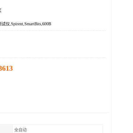
区
Spirent,SmartBits,600B
3613
全自动