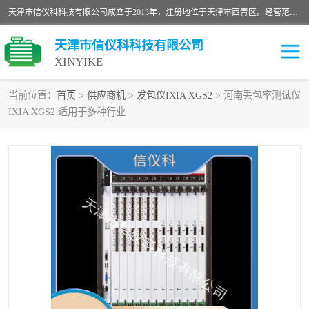
天津市信仪科科技有限公司成立于2013年，注册地位于天津市西青区。经营范围包括计算机软件、电子产品、仪器技术开发、技术转让、技术咨询、技术服务、网络工程、电子监控工程安装等；主要产品有：网络流量测试仪、Ixia XM2、XM12、XGS2、XGS12、400T、1600T、X16网络协议分析仪，Agilent N2X 等等各种型号，欢迎来电咨询。
天津市信仪科科技有限公司
XINYIKE
当前位置：
首页
>
供应商机
>
发包仪IXIA XGS2
> 河南丢包率测试仪
IXIA XGS2 适用于多种行业
思博伦Spirent C50
思博伦Spirent C1
思博伦Spirent C100
思博伦Spirent N4U
思博伦Spirent N11U
思博伦Spirent SPT-2U
思博伦600B
思博伦SPT-2000A-HS
思博伦Spirent SPT-3U
思博伦TestCenter
发包仪IXIA XGS2
思博伦Spirent SPT-9000A