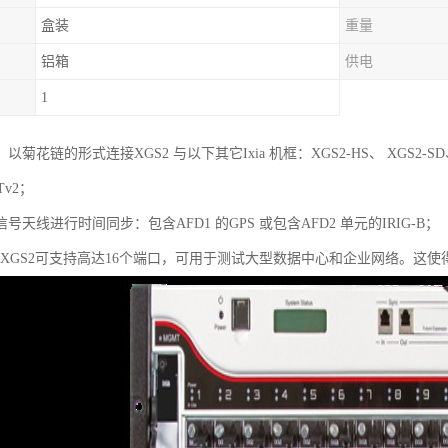
盒装
重量
铝箱
供电
1
菊花链的形式连接XGS2 与以下其它Ixia 机框：XGS2-HS、 XGS2-SD、XG
Tv2；
号天线进行时间同步：包含AFD1 的GPS 或包含AFD2 单元的IRIG-B；
IA XGS2可支持高达16个端口，可用于测试大型数据中心和企业网络。