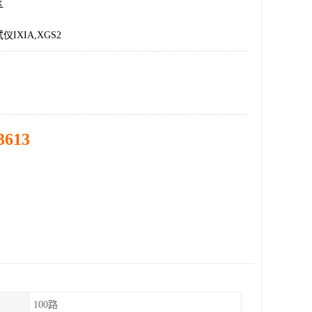
区
IXIA,XGS2
3613
100路