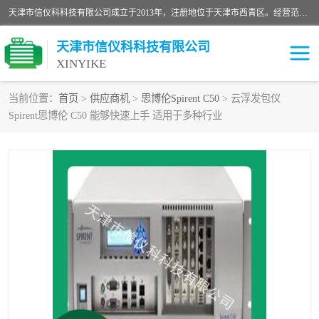
天津市信仪科科技有限公司成立于2013年，注册地位于天津市西青区。经营范围包括计算机软件、电子产品、仪器技术开发、技术转让、技术咨询、技术服务、网络工程、电子监控工程安装等；主要产品有：网络流量测试仪、Ixia XM2、XM12、XGS2、XGS12、400T、1600T、X16网络协议分析仪，Agilent N2X 等等各种型号，欢迎来电咨询。
天津市信仪科科技有限公司
XINYIKE
当前位置：
首页
>
供应商机
>
思博伦Spirent C50
> 云浮发包仪
Spirent思博伦 C50 能够快速上手 适用于多种行业
思博伦Spirent C50
思博伦Spirent C1
思博伦Spirent C100
思博伦Spirent N4U
思博伦Spirent N11U
思博伦Spirent SPT-2U
思博伦600B
思博伦SPT-2000A-HS
思博伦Spirent SPT-3U
思博伦TestCenter
发包仪IXIA XGS2
思博伦Spirent SPT-9000A