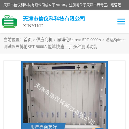
天津市信仪科科技有限公司成立于2013年，注册地位于天津市西青区。经营范围包括计算机软件、电子产品、仪器技术开发、技术转让、技术咨询、技术服务、网络工程、电子监控工程安装等；主要产品有：网络流量测试仪、Ixia XM2、XM12、XGS2、XGS12、400T、1600T、X16网络协议分析仪，Agilent N2X 等等各种型号，欢迎来电咨询。
天津市信仪科科技有限公司
XINYIKE
当前位置：
首页
>
供应商机
>
思博伦Spirent SPT-9000A
> 清远Spirent
测试仪思博伦SPT-9000A 能够快速上手 多种测试功能
思博伦Spirent C50
思博伦Spirent C1
思博伦Spirent C100
思博伦Spirent N4U
思博伦Spirent N11U
思博伦Spirent SPT-2U
思博伦600B
思博伦SPT-2000A-HS
思博伦Spirent SPT-3U
思博伦TestCenter
发包仪IXIA XGS2
思博伦Spirent SPT-9000A