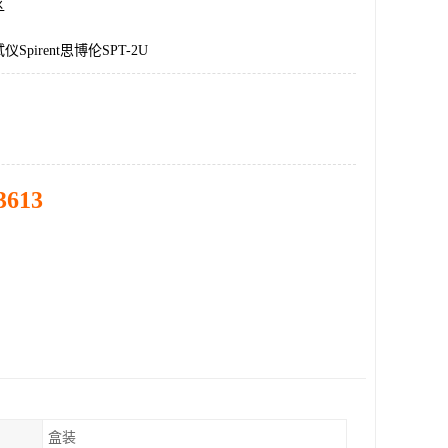
区
pirent思博伦SPT-2U
3613
盒装