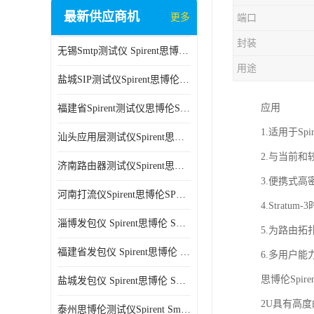
最新供应商机
更多
端口
封装
无锡Smtp测试仪 Spirent思博伦 C100 方便用户进行测试
用途
盐城SIP测试仪Spirent思博伦SPT-2U 可扩展性较强 高速数据传输
应用
福建省Spirent测试仪思博伦SPT-2U 能够快速上手 方便用户进行测试
1.适用于Spi
汕头应用层测试仪Spirent思博伦SPT-2U 提高测试效率 适用于多种行业
2.与当前
济南路由器测试仪Spirent思博伦SPT-2U 用户界面友好 多种测试功能
3.便携式高密
河南打流仪Spirent思博伦SPT-2U 操作简单 灵活的测试方案
4.Strat
淄博发包仪 Spirent思博伦 SmartBits 600B 高速数据传输
5.为路由
福建省发包仪 Spirent思博伦 SmartBits 600B 可以支持多种通信技术
6.多用户能
思博伦Spir
盐城发包仪 Spirent思博伦 SmartBits 600B 可配置多个单端测试模块
2U具有高
泰州思博伦测试仪Spirent SmartBits 600B 灵活的测试方案