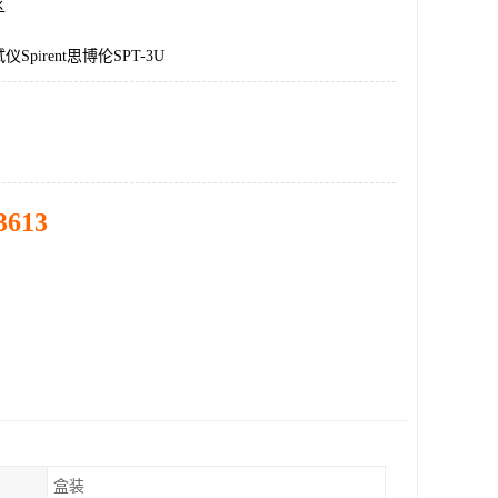
区
pirent思博伦SPT-3U
3613
盒装