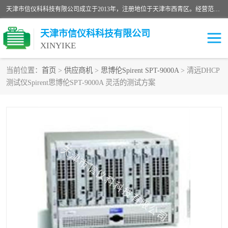
天津市信仪科科技有限公司成立于2013年，注册地位于天津市西青区。经营范围包括计算机软件、电子产品、仪器技术开发、技术转让、技术咨询、技术服务、网络工程、电子监控工程安装等；主要产品有：网络流量测试仪、Ixia XM2、XM12、XGS2、XGS12、400T、1600T、X16网络协议分析仪，Agilent N2X 等等各种型号，欢迎来电咨询。
天津市信仪科科技有限公司
XINYIKE
当前位置：
首页
>
供应商机
>
思博伦Spirent SPT-9000A
> 清远DHCP
测试仪Spirent思博伦SPT-9000A 灵活的测试方案
思博伦Spirent C50
思博伦Spirent C1
思博伦Spirent C100
思博伦Spirent N4U
思博伦Spirent N11U
思博伦Spirent SPT-2U
思博伦600B
思博伦SPT-2000A-HS
思博伦Spirent SPT-3U
思博伦TestCenter
发包仪IXIA XGS2
思博伦Spirent SPT-9000A