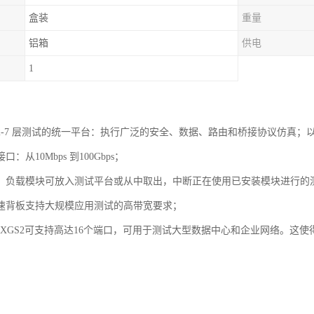
盒装
重量
铝箱
供电
1
2-7 层测试的统一平台：执行广泛的安全、数据、路由和桥接协议仿真；
：从10Mbps 到100Gbps；
：负载模块可放入测试平台或从中取出，中断正在使用已安装模块进行的
速背板支持大规模应用测试的高带宽要求；
IA XGS2可支持高达16个端口，可用于测试大型数据中心和企业网络。