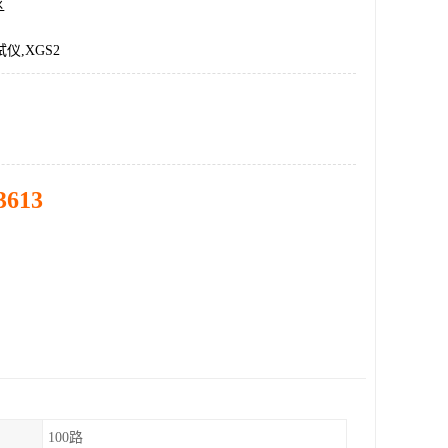
区
试仪,XGS2
3613
100路