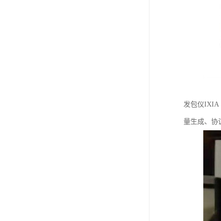
发包仪IX
量生成、协