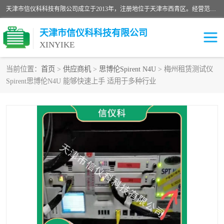
天津市信仪科科技有限公司成立于2013年，注册地位于天津市西青区。经营范围包括计算机软件、电子产品、仪器技术开发、技术转让、技术咨询、技术服务、网络工程、电子监控工程安装等；主要产品有：网络流量测试仪、Ixia XM2、XM12、XGS2、XGS12、400T、1600T、X16网络协议分析仪，Agilent N2X 等等各种型号，欢迎来电咨询。
天津市信仪科科技有限公司
XINYIKE
当前位置：
首页
>
供应商机
>
思博伦Spirent N4U
> 梅州租赁测试仪
Spirent思博伦N4U 能够快速上手 适用于多种行业
思博伦Spirent C50
思博伦Spirent C1
思博伦Spirent C100
思博伦Spirent N4U
思博伦Spirent N11U
思博伦Spirent SPT-2U
思博伦600B
思博伦SPT-2000A-HS
思博伦Spirent SPT-3U
思博伦TestCenter
发包仪IXIA XGS2
思博伦Spirent SPT-9000A