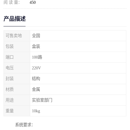
阅 读 量：
450
产品描述
可售卖地
全国
包装
盒装
端口
100路
电压
220V
封装
结构
材质
金属
用途
实验室部门
重量
10kg
系统要求：