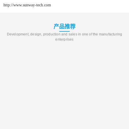
http://www.sunway-tech.com
产品推荐
Development, design, production and sales in one of the manufacturing
enterprises