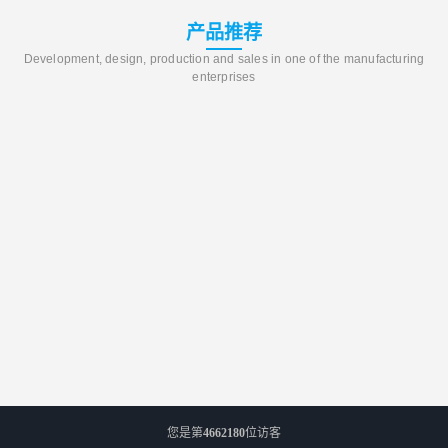
产品推荐
Development, design, production and sales in one of the manufacturing
enterprises
您是第
4662180
位访客