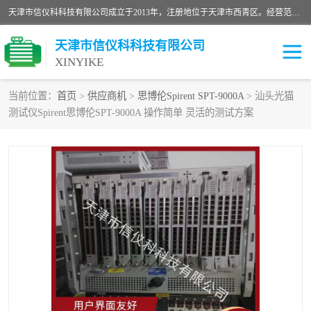
天津市信仪科科技有限公司成立于2013年，注册地位于天津市西青区。经营范围包括计算机软件、电子产品、仪器技术开发、技术转让、技术咨询、技术服务、网络工程、电子监控工程安装等；主要产品有：网络流量测试仪、Ixia XM2、XM12、XGS2、XGS12、400T、1600T、X16网络协议分析仪，Agilent N2X 等等各种型号，欢迎来电咨询。
天津市信仪科科技有限公司
XINYIKE
当前位置：
首页
>
供应商机
>
思博伦Spirent SPT-9000A
> 汕头光猫
测试仪Spirent思博伦SPT-9000A 操作简单 灵活的测试方案
思博伦Spirent C50
思博伦Spirent C1
思博伦Spirent C100
思博伦Spirent N4U
思博伦Spirent N11U
思博伦Spirent SPT-2U
思博伦600B
思博伦SPT-2000A-HS
思博伦Spirent SPT-3U
思博伦TestCenter
发包仪IXIA XGS2
思博伦Spirent SPT-9000A