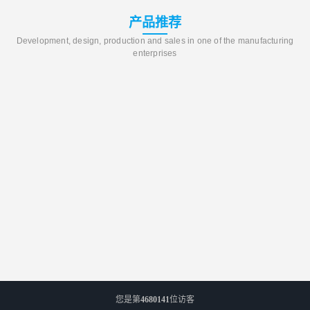
产品推荐
Development, design, production and sales in one of the manufacturing
enterprises
您是第
4680141
位访客