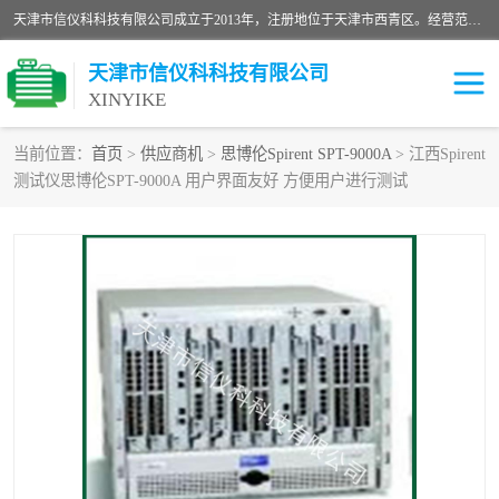
天津市信仪科科技有限公司成立于2013年，注册地位于天津市西青区。经营范围包括计算机软件、电子产品、仪器技术开发、技术转让、技术咨询、技术服务、网络工程、电子监控工程安装等；主要产品有：网络流量测试仪、Ixia XM2、XM12、XGS2、XGS12、400T、1600T、X16网络协议分析仪，Agilent N2X 等等各种型号，欢迎来电咨询。
天津市信仪科科技有限公司
XINYIKE
当前位置：
首页
>
供应商机
>
思博伦Spirent SPT-9000A
> 江西Spirent
测试仪思博伦SPT-9000A 用户界面友好 方便用户进行测试
思博伦Spirent C50
思博伦Spirent C1
思博伦Spirent C100
思博伦Spirent N4U
思博伦Spirent N11U
思博伦Spirent SPT-2U
思博伦600B
思博伦SPT-2000A-HS
思博伦Spirent SPT-3U
思博伦TestCenter
发包仪IXIA XGS2
思博伦Spirent SPT-9000A