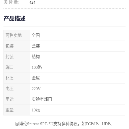
阅 读 量：
424
产品描述
可售卖地
全国
包装
盒装
封装
结构
端口
100路
材质
金属
电压
220V
用途
实验室部门
重量
10kg
思博伦Spirent SPT-3U支持多种协议，如TCP/IP、UDP、