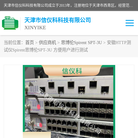
天津市信仪科科技有限公司成立于2013年，注册地位于天津市西青区。经营范围包括计算机软件、电子产品、仪器技术开发、技术转让、技术咨询、技术服务、网络工程、电子监控工程安装等；主要产品有：网络流量测试仪、Ixia XM2、XM12、XGS2、XGS12、400T、1600T、X16网络协议分析仪，Agilent N2X 等等各种型号，欢迎来电咨询。
天津市信仪科科技有限公司
XINYIKE
当前位置：
首页
>
供应商机
>
思博伦Spirent SPT-3U
> 安徽HTTP测
试仪Spirent思博伦SPT-3U 方便用户进行测试
思博伦Spirent C50
思博伦Spirent C1
思博伦Spirent C100
思博伦Spirent N4U
思博伦Spirent N11U
思博伦Spirent SPT-2U
思博伦600B
思博伦SPT-2000A-HS
思博伦Spirent SPT-3U
思博伦TestCenter
发包仪IXIA XGS2
思博伦Spirent SPT-9000A