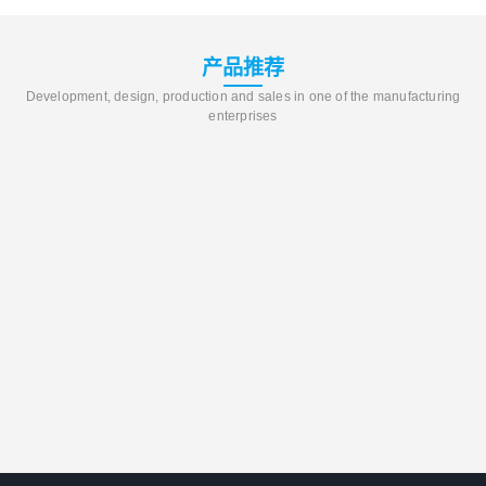
产品推荐
Development, design, production and sales in one of the manufacturing
enterprises