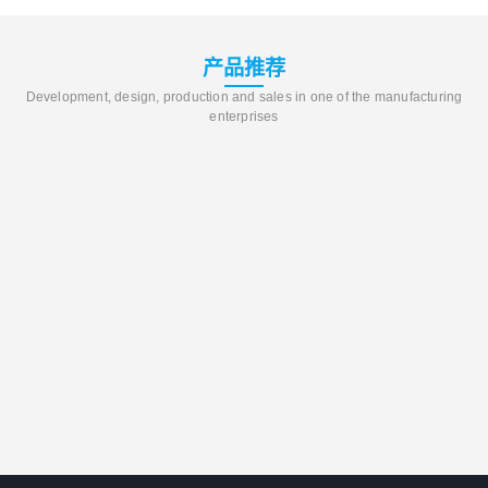
产品推荐
Development, design, production and sales in one of the manufacturing
enterprises