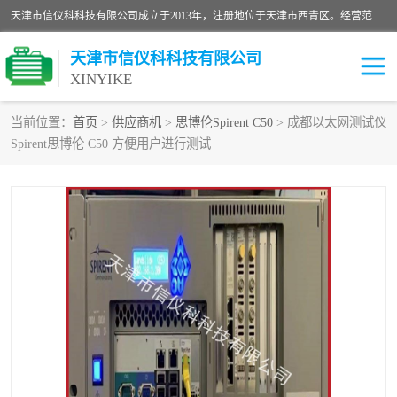
天津市信仪科科技有限公司成立于2013年，注册地位于天津市西青区。经营范围包括计算机软件、电子产品、仪器技术开发、技术转让、技术咨询、技术服务、网络工程、电子监控工程安装等；主要产品有：网络流量测试仪、Ixia XM2、XM12、XGS2、XGS12、400T、1600T、X16网络协议分析仪，Agilent N2X 等等各种型号，欢迎来电咨询。
天津市信仪科科技有限公司
XINYIKE
当前位置：
首页
>
供应商机
>
思博伦Spirent C50
> 成都以太网测试仪
Spirent思博伦 C50 方便用户进行测试
思博伦Spirent C50
思博伦Spirent C1
思博伦Spirent C100
思博伦Spirent N4U
思博伦Spirent N11U
思博伦Spirent SPT-2U
思博伦600B
思博伦SPT-2000A-HS
思博伦Spirent SPT-3U
思博伦TestCenter
发包仪IXIA XGS2
思博伦Spirent SPT-9000A