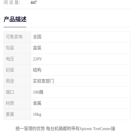
阅 读 量：
447
产品描述
可售卖地
全国
包装
盒装
电压
220V
封装
结构
用途
实验室部门
端口
100路
材质
金属
重量
10kg
统一管理的优势 每台机箱都附带有Spirent TestCenter操