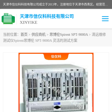
天津市信仪科科技有限公司成立于2013年，注册地位于天津市西青区。经营范围包括计算机软件、电子产品、仪器技术开发、技术转让、技术咨询、技术服务、网络工程、电子监控工程安装等；主要产品有：网络流量测试仪、Ixia XM2、XM12、XGS2、XGS12、400T、1600T、X16网络协议分析仪，Agilent N2X 等等各种型号，欢迎来电咨询。
天津市信仪科科技有限公司
XINYIKE
当前位置：
首页
>
供应商机
>
思博伦Spirent SPT-9000A
> 清远维修
测试仪Spirent思博伦 SPT-9000A 灵活的测试方案
思博伦Spirent C50
思博伦Spirent C1
思博伦Spirent C100
思博伦Spirent N4U
思博伦Spirent N11U
思博伦Spirent SPT-2U
思博伦600B
思博伦SPT-2000A-HS
思博伦Spirent SPT-3U
思博伦TestCenter
发包仪IXIA XGS2
思博伦Spirent SPT-9000A