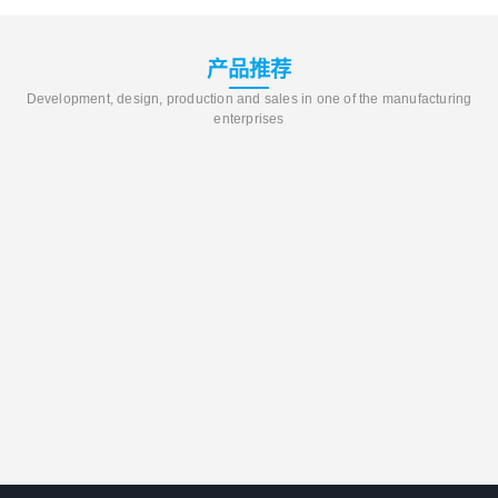
产品推荐
Development, design, production and sales in one of the manufacturing
enterprises