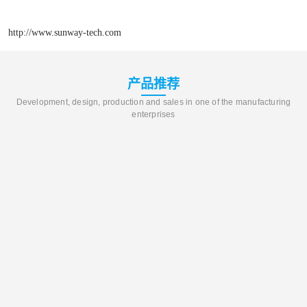
http://www.sunway-tech.com
产品推荐
Development, design, production and sales in one of the manufacturing
enterprises