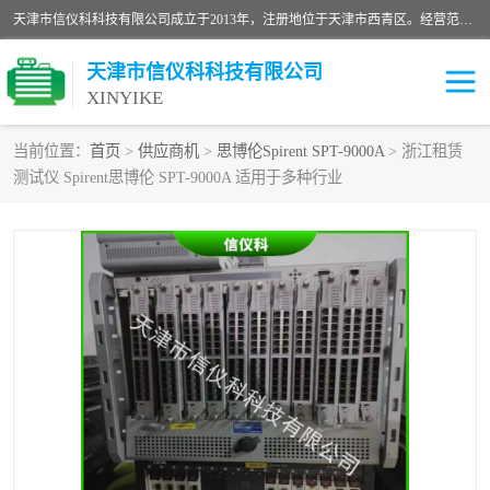
天津市信仪科科技有限公司成立于2013年，注册地位于天津市西青区。经营范围包括计算机软件、电子产品、仪器技术开发、技术转让、技术咨询、技术服务、网络工程、电子监控工程安装等；主要产品有：网络流量测试仪、Ixia XM2、XM12、XGS2、XGS12、400T、1600T、X16网络协议分析仪，Agilent N2X 等等各种型号，欢迎来电咨询。
天津市信仪科科技有限公司
XINYIKE
当前位置：
首页
>
供应商机
>
思博伦Spirent SPT-9000A
> 浙江租赁
测试仪 Spirent思博伦 SPT-9000A 适用于多种行业
思博伦Spirent C50
思博伦Spirent C1
思博伦Spirent C100
思博伦Spirent N4U
思博伦Spirent N11U
思博伦Spirent SPT-2U
思博伦600B
思博伦SPT-2000A-HS
思博伦Spirent SPT-3U
思博伦TestCenter
发包仪IXIA XGS2
思博伦Spirent SPT-9000A