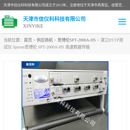
天津市信仪科科技有限公司成立于2013年，注册地位于天津市西青区。经营范围包括计算机软件、电子产品、仪器技术开发、技术转让、技术咨询、技术服务、网络工程、电子监控工程安装等；主要产品有：网络流量测试仪、Ixia XM2、XM12、XGS2、XGS12、400T、1600T、X16网络协议分析仪，Agilent N2X 等等各种型号，欢迎来电咨询。
天津市信仪科科技有限公司
XINYIKE
当前位置：
首页
>
供应商机
>
思博伦SPT-2000A-HS
> 湛江HTTP测
试仪 Spirent思博伦 SPT-2000A-HS 高速数据传输
思博伦Spirent C50
思博伦Spirent C1
思博伦Spirent C100
思博伦Spirent N4U
思博伦Spirent N11U
思博伦Spirent SPT-2U
思博伦600B
思博伦SPT-2000A-HS
思博伦Spirent SPT-3U
思博伦TestCenter
发包仪IXIA XGS2
思博伦Spirent SPT-9000A