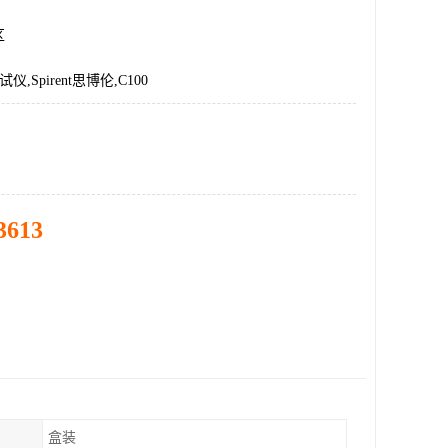
区
仪,Spirent思博伦,C100
3613
盒装