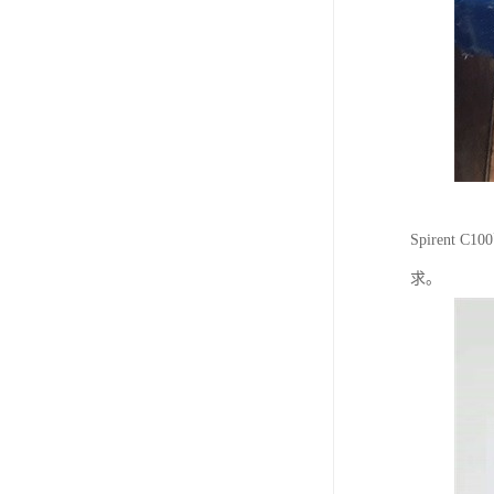
Spiren
求。