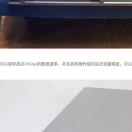
t C100可以提供高达10Gbps的数据速率，并且具有微秒级的延迟测量精